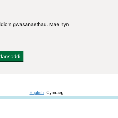
yddio’n gwasanaethau. Mae hyn
adansoddi
English
Cymraeg