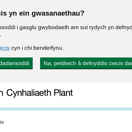
cis yn ein gwasanaethau?
soddi i gasglu gwybodaeth am sut rydych yn defn
.
wcis
cyn i chi benderfynu.
 dadansoddi
Na, peidiwch â defnyddio cwcis d
iaeth Plant
io