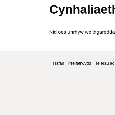
Cynhaliaeth
Nid oes unrhyw weithgareddau
Llywio Troedyn
Hafan
Preifatrwydd
Telerau a