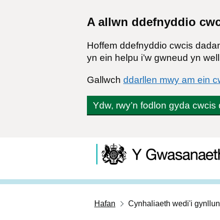
A allwn ddefnyddio cw
Hoffem ddefnyddio cwcis dadan
yn ein helpu i’w gwneud yn well
Gallwch
ddarllen mwy am ein c
Ydw, rwy’n fodlon gyda cwcis
Gwasanaeth Cynhal
Neidio i'r prif gynnwys
Hafan
Cynhaliaeth wedi'i gynllun