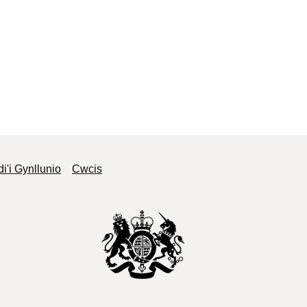
'i Gynllunio
Cwcis
Yr Archif Genedlaethol: Hawlfraint y Goron