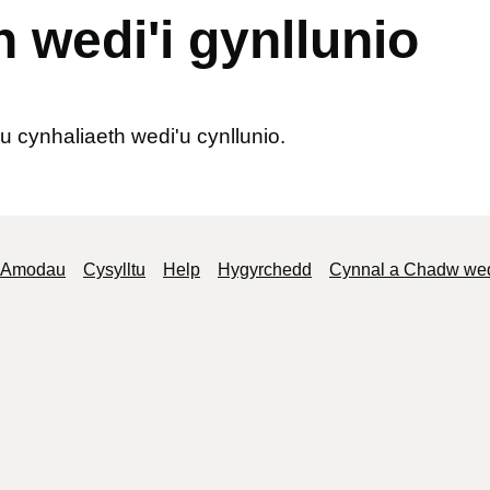
 wedi'i gynllunio
 cynhaliaeth wedi'u cynllunio.
c Amodau
Cysylltu
Help
Hygyrchedd
Cynnal a Chadw wedi